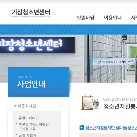
여가문화사업
꿈틀아카데미
학부모역량강화활동
청소년자원봉사단 청다봉(청소
「기틀교육」
꿈길 체험처