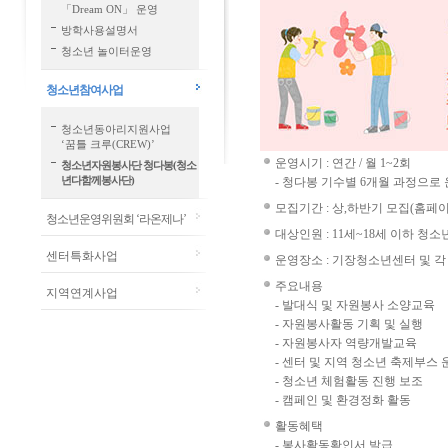
「Dream ON」 운영
방학사용설명서
청소년 놀이터운영
청소년참여사업
청소년동아리지원사업
‘꿈틀 크루(CREW)’
운영시기 : 연간 / 월 1~2회
청소년자원봉사단 청다봉(청소
년다함께봉사단)
- 청다봉 기수별 6개월 과정으로 
모집기간 : 상,하반기 모집(홈페
청소년운영위원회 ‘라온제나’
대상인원 : 11세~18세 이하 청소
센터특화사업
운영장소 : 기장청소년센터 및 각
주요내용
지역연계사업
- 발대식 및 자원봉사 소양교육
- 자원봉사활동 기획 및 실행
- 자원봉사자 역량개발교육
- 센터 및 지역 청소년 축제부스 
- 청소년 체험활동 진행 보조
- 캠페인 및 환경정화 활동
활동혜택
- 봉사활동확인서 발급