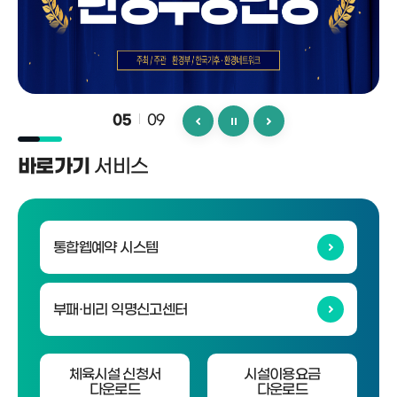
09
05
서비스
바로가기
통합웹예약 시스템
부패·비리 익명신고센터
체육시설 신청서
시설이용요금
다운로드
다운로드