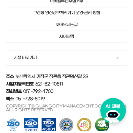
이메일무단수집거부
051-792-4750
기장군가족센터
고정형 영상정보처리기기 운영·관리 방침
051-792-4671
안데르센마을 및 동화마을
찾아오시는길
사이트맵
시설 바로가기
부산광역시 기장군 정관읍 정관덕산길 33
주소
621-82-10811
사업자등록번호
051-792-4700
전화번호
051-728-8019
팩스
COPYRIGHTⓒ GIJANG CITY MANAGEMENT CORPORATION.
ALL RIGHTS RESERVED