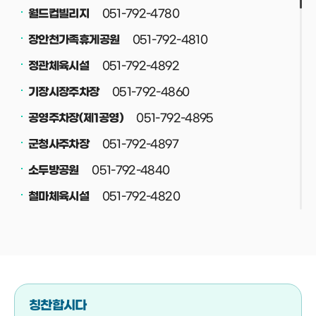
051-792-4780
월드컵빌리지
051-792-4810
장안천가족휴게공원
051-792-4892
정관체육시설
051-792-4860
기장시장주차장
051-792-4895
공영주차장(제1공영)
051-792-4897
군청사주차장
051-792-4840
소두방공원
051-792-4820
철마체육시설
051-792-4830
재활용선별장
051-792-4708
공중화장실
051-792-4800
정관스포츠힐링파크
051-792-4708
버스(택시)승강장
칭찬합시다