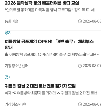
2026 들락날락 창의 배움터여름 바다 교실
*안데르센 동화마을 다목적 홀 행사 프로그램*-강의 목표 : 해양 테마 기반으로 부력.신재생에너지.유체입 등 해양과학 원리를 직접 체험하며 탐구력과 창의적 문제해결력 함양
2026-08-08
동화마을
공지
여름방학 공포게임 OPEN! 「8번 출구」 체험부스
안내
👻 여름방학 공포게임 OPEN! 「8번 출구」 체험부스 👻무더운 여름, 등골이 오싹해지는 공포게임에 도전해 보세요!기장청소년센터에서 여름방학 특별 프로그램으로 화제의 공포게임 「8번 출구」 체험부스를 운영합니다.🚪 게임명▶ 「8번 출구」📅 운영기간2026. 8. 7.(금) ~ 8. 8.(토)13:00 ~ 18:00📍 장소기장청소년센터 만남의 장🎮 참가대상기장청소년센터 이용자 누구나🍪 참가혜택참여자 전원 간식 증정!(※ 간식 소진 시 조기 마감)👀 이런 분들께 추천합니다!✔ 공포게임을 좋아하는 사람✔ 친구와 함께 여름방학 추억을 만들고 싶은 사람✔ 「8번 출구」를 직접 플레이해 보고 싶은 사람혼자 도전해도 좋고,친구들과 함께 더욱 짜릿한 시간을 즐겨보세요!📢 참가비 무료!별도 신청 없이 운영시간 내 방문하면 누구나 참여 가능합니다.#기장청소년센터 #여름방학 #슈퍼플레이 #공포게임 #8번출구 #게임체험 #무료체험 #청소년활동 #기장놀거리 #여름방학추천
2026-08-07
기장청소년센터
공지
귀멸의 칼날 2 대전 토너먼트 참가자 모집
삭제 📢 여름방학 최강자를 가려라!🔥 귀멸의 칼날 2 대전 토너먼트 참가자 모집 🔥귀멸의 칼날 팬이라면 놓칠 수 없는 승부!친구들과 함께 최고의 귀살대가 되어 토너먼트 우승에 도전해 보세요! 🎮⚔️🏆 귀멸의 칼날 2 대전 토너먼트📅 일시2026년 8월 20일(목) 15:00 ~ 17:00📍 장소기장청소년센터 회의실👦 참가 대상기장청소년센터 이용 청소년 📝 접수 방법📍 기장청소년센터 내부 현장 접수(접수처 운영)접수 시작 : 2026년 8월 8일(토) 에서 마감시 까지 (선착순 16명 마감!)🎮 진행 방식✔ 플레이스테이션 로컬 대전✔ 1:1 토너먼트 진행※ 참가 인원에 따라 운영 시간이 일부 조정될 수 있습니다.🎁 시상 안내🥇 1등 🥈 2등 🥉 3등, 4등 에게 소정의 상품 (접수시 상품 수요 조사 실시)🎉 참가자 전원에게는 소정의 기념품도 준비되어 있습니다!⚔️ 실력을 겨루고!🎉 친구들과 함께 즐기고!🏆 푸짐한 상품까지!여름방학 최고의 게임 대회, 기장청소년센터에서 함께하세요!🎮 친구와 함께 최강의 자리를 노려라! 💥
2026-08-07
기장청소년센터