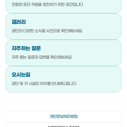
051-792-4710
기장군청소년수련관
친절한 공단 직원을
칭찬하기 위한 공간입니다
051-792-4720
기장문화예절학교
갤러리
051-792-4880
청소년상담복지센터
공단의 다양한 소식을
사진으로 확인해보세요
051-792-4923
기장군진로교육지원센터
051-792-4980
기장청소년센터
자주하는 질문
051-792-4990
다행복한종합사회복지관
자주 묻는 질문과 답변을
확인해보세요
051-792-4942
일광야구체험관 및 실내야구연습장
오시는길
051-792-4730
기장종합사회복지관
공단 및 각 시설의 위치를
안내해드립니다
051-792-4760
노인복지관(본관)
051-792-4870
노인복지관(분관)
051-792-4920
정관노인복지관
개인정보처리방침
051-792-4910
장안읍노인회관