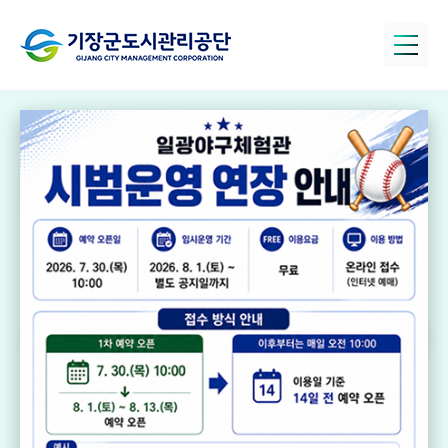
정관아쿠아드림
파크
국민체육센터